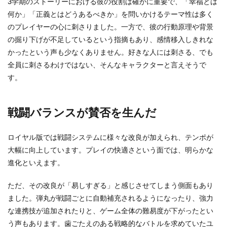
3学期のストーリーにおける彼の役割は確かに重要で、「幸福とは
何か」「正義とはどうあるべきか」を問いかけるテーマ性は多く
のプレイヤーの心に刺さりました。一方で、彼の行動原理や背景
の掘り下げが不足しているという指摘もあり、感情移入しきれな
かったという声も少なくありません。好きな人には刺さる、でも
全員に刺さるわけではない、そんなキャラクターと言えそうで
す。
戦闘バランスが賛否を生んだ
ロイヤル版では戦闘システムに様々な改良が加えられ、テンポが
大幅に向上しています。プレイの快適さという面では、明らかな
進化といえます。
ただ、その改良が「易しすぎる」と感じさせてしまう側面もあり
ました。弾丸が戦闘ごとに自動補充されるようになったり、強力
な連携技が追加されたりと、ゲーム全体の難易度が下がったとい
う声もあります。歯ごたえのある戦略的なバトルを求めていたユ