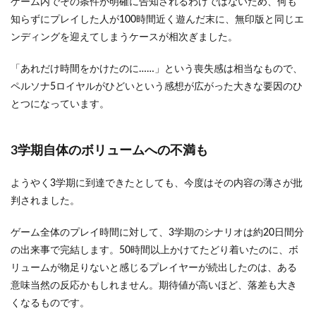
ゲーム内でその条件が明確に告知されるわけではないため、何も
知らずにプレイした人が100時間近く遊んだ末に、無印版と同じエ
ンディングを迎えてしまうケースが相次ぎました。
「あれだけ時間をかけたのに……」という喪失感は相当なもので、
ペルソナ5ロイヤルがひどいという感想が広がった大きな要因のひ
とつになっています。
3学期自体のボリュームへの不満も
ようやく3学期に到達できたとしても、今度はその内容の薄さが批
判されました。
ゲーム全体のプレイ時間に対して、3学期のシナリオは約20日間分
の出来事で完結します。50時間以上かけてたどり着いたのに、ボ
リュームが物足りないと感じるプレイヤーが続出したのは、ある
意味当然の反応かもしれません。期待値が高いほど、落差も大き
くなるものです。