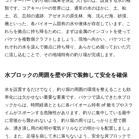
コアキーパーで釣り堀の成果を決定づけるのは、設置する水の種
類です。コアキーパーの世界には、通常の水のほかに、土、粘
土、石、忘却の遺跡、アゼオスの原生林、海、沈んだ海、砂漠、
黴といった、各バイオーム固有の水や液体が存在しています。こ
れらを拠点に持ち帰るために、まずは金属のインゴットを使って
バケツを複数個クラフトしましょう。現地へ向かい、バケツにそ
れぞれの水を汲んで拠点に持ち帰り、あらかじめ掘っておいた穴
に流し込むことで、その地域特有の釣り場が完成します。
水ブロックの周囲を壁や床で装飾して安全を確保
水を設置するだけでなく、釣り堀の周囲の環境を整えることも効
率化には欠かせない重要な要素です。バケツで汲んできた水ブロ
ックからは、時間経過とともに各バイオーム特有 of 敵モブやスラ
イムがスポーンする危険性があります。釣りに集中している最中
に背後から襲われないよう、釣り堀の周りはしっかりと壁で囲
み、湧き潰し用の松明や電気ドリルなどの明かりを配置しましょ
う。また、足場を崩して水に落ちないよう、安全な床ブロックで