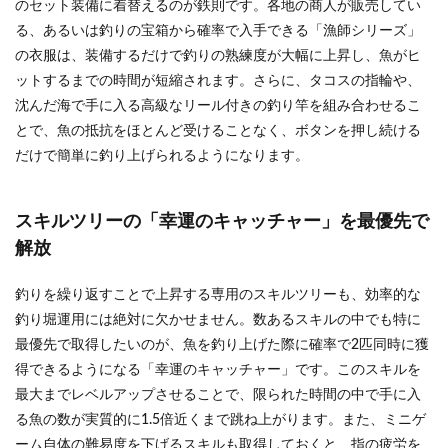
のセット装備に着替えるのが鉄則です。各地の商人が販売してい
る、あるいは釣りの宝箱から確率で入手できる「漁師シリーズ」
の衣服は、装備するだけで釣りの熟練度が大幅に上昇し、魚がヒ
ットするまでの時間が短縮されます。さらに、タコスの指輪や、
沈んだ海で手に入る高級なリール付きの釣り竿を組み合わせるこ
とで、魚の抵抗をほとんど受けることなく、ボタンを押し続ける
だけで簡単に釣り上げられるようになります。
スキルツリーの「幸運のキャッチャー」を最優先で
解放
釣りを繰り返すことで上昇する専用のスキルツリーも、効率的な
釣り堀運用には絶対に欠かせません。数あるスキルの中でも特に
最優先で取得したいのが、魚を釣り上げた際に確率で2匹同時に獲
得できるようになる「幸運のキャッチャー」です。このスキルを
最大までレベルアップさせることで、限られた時間の中で手に入
る魚の数が実質的に1.5倍近くまで跳ね上がります。また、ミニゲ
ーム自体の難易度を下げるスキルも取得しておくと、指の疲労を